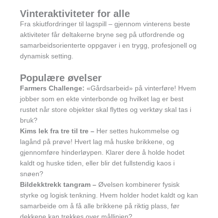
Vinteraktiviteter for alle
Fra skiutfordringer til lagspill – gjennom vinterens beste
aktiviteter får deltakerne bryne seg på utfordrende og
samarbeidsorienterte oppgaver i en trygg, profesjonell og
dynamisk setting.
Populære øvelser
Farmers Challenge:
«Gårdsarbeid» på vinterføre! Hvem
jobber som en ekte vinterbonde og hvilket lag er best
rustet når store objekter skal flyttes og verktøy skal tas i
bruk?
Kims lek fra tre til tre
–
Her settes hukommelse og
lagånd på prøve! Hvert lag må huske brikkene, og
gjennomføre hinderløypen. Klarer dere å holde hodet
kaldt og huske tiden, eller blir det fullstendig kaos i
snøen?
Bildekktrekk tangram
–
Øvelsen kombinerer fysisk
styrke og logisk tenkning. Hvem holder hodet kaldt og kan
samarbeide om å få alle brikkene på riktig plass, før
dekkene kan trekkes over mållinjen?