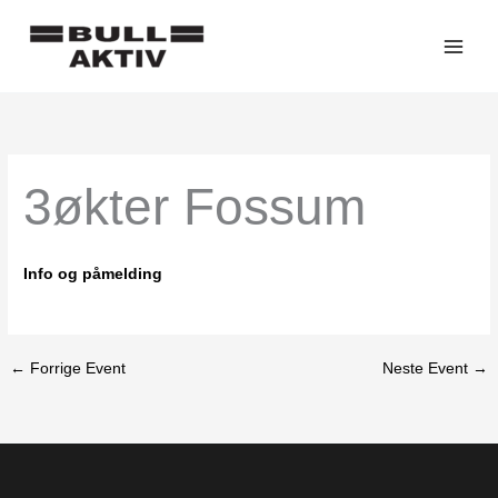
Hopp
rett
til
innholdet
3økter Fossum
Info og påmelding
←
Forrige Event
Neste Event
→